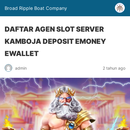
Broad Ripple Boat Company
DAFTAR AGEN SLOT SERVER
KAMBOJA DEPOSIT EMONEY
EWALLET
admin
2 tahun ago