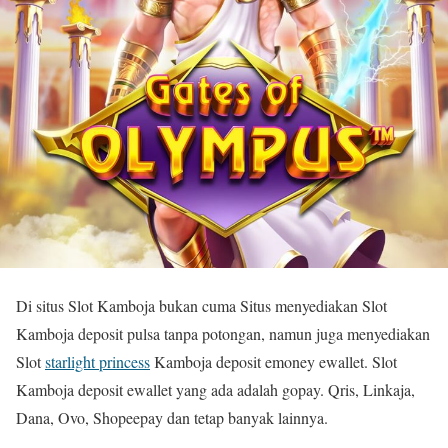
Di situs Slot Kamboja bukan cuma Situs menyediakan Slot
Kamboja deposit pulsa tanpa potongan, namun juga menyediakan
Slot
starlight princess
Kamboja deposit emoney ewallet. Slot
Kamboja deposit ewallet yang ada adalah gopay. Qris, Linkaja,
Dana, Ovo, Shopeepay dan tetap banyak lainnya.