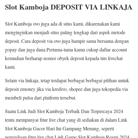
Slot Kamboja DEPOSIT VIA LINKAJA
Slot Kamboja ovo juga ada di situs kami, dikarenakan kami
menginginkan menjadi situs paling lengkap dari aspek metode
deposit. Cara deposit via ovo juga hampir sama bersama dengan
gopay dan juga dana.Pertama-tama kamu cukup daftar account
kemudian berharap nomor obyek deposit kepada tim livechat
kami.
Selain via linkaja, tetap terdapat berbagai berbagai pilihan untuk
deposit emoney jika via kredivo, shopee dan juga tokopedia via
membeli pulsa dari platform tersebut.
Suatu Link Judi Slot Kamboja Terbaik Dan Terpercaya 2024
tentu mempunyai fitur live chat yang di sediakan di dalam Link
Slot Kamboja Gacor Hari Ini Gampang Menang, seperti
penyediaan fitur live chat Link Game Slot Kamboja Resmi 2024