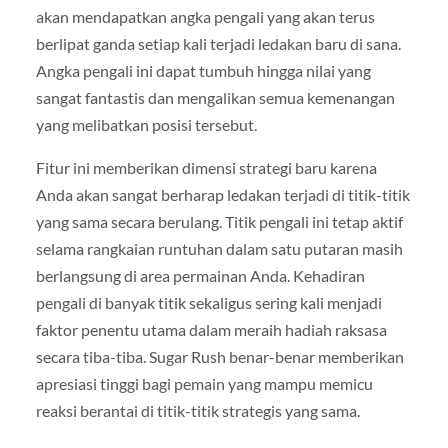
akan mendapatkan angka pengali yang akan terus
berlipat ganda setiap kali terjadi ledakan baru di sana.
Angka pengali ini dapat tumbuh hingga nilai yang
sangat fantastis dan mengalikan semua kemenangan
yang melibatkan posisi tersebut.
Fitur ini memberikan dimensi strategi baru karena
Anda akan sangat berharap ledakan terjadi di titik-titik
yang sama secara berulang. Titik pengali ini tetap aktif
selama rangkaian runtuhan dalam satu putaran masih
berlangsung di area permainan Anda. Kehadiran
pengali di banyak titik sekaligus sering kali menjadi
faktor penentu utama dalam meraih hadiah raksasa
secara tiba-tiba. Sugar Rush benar-benar memberikan
apresiasi tinggi bagi pemain yang mampu memicu
reaksi berantai di titik-titik strategis yang sama.