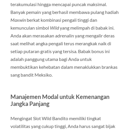
terakumulasi hingga mencapai puncak maksimal.
Banyak pemain yang berhasil membawa pulang hadiah
Maxwin
berkat kombinasi pengali tinggi dan
kemunculan simbol
Wild
yang melimpah di babak ini.
Anda akan merasakan adrenalin yang mengalir deras
saat melihat angka pengali terus merangkak naik di
setiap putaran gratis yang tersisa. Babak bonus ini
adalah panggung utama bagi Anda untuk
membuktikan kehebatan dalam menaklukkan brankas
sang bandit Meksiko.
Manajemen Modal untuk Kemenangan
Jangka Panjang
Mengingat Slot Wild Bandito memiliki tingkat
volatilitas yang cukup tinggi, Anda harus sangat bijak