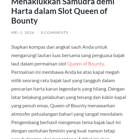
Menaklukkan Samudra demi
Harta dalam Slot Queen of
Bounty
MEI 1, 2026
/
0 COMMENTS
Siapkan kompas dan angkat sauh Anda untuk
mengarungi lautan luas bersama sang penguasa bajak
laut dalam permainan slot
Queen of Bounty
.
Permainan ini membawa Anda ke atas kapal megah
milik seorang ratu bajak laut yang tangguh dalam
pencarian harta karun legendaris yang hilang. Dengan
latar belakang pelabuhan yang tenang dan kabin kapal
yang penuh emas, Queen of Bounty menawarkan
atmosfer petualangan bahari yang sangat mendalam.
Pengembang berhasil mengemas tema bajak laut ini
dengan sentuhan feminin yang kuat namun tetap
penuh dengan aksi menantang. Artikel ini akan