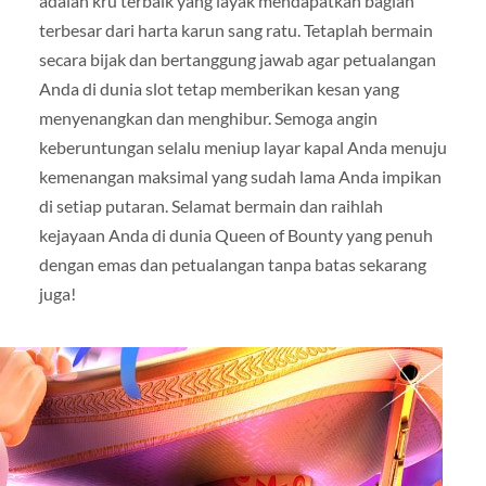
adalah kru terbaik yang layak mendapatkan bagian
terbesar dari harta karun sang ratu. Tetaplah bermain
secara bijak dan bertanggung jawab agar petualangan
Anda di dunia slot tetap memberikan kesan yang
menyenangkan dan menghibur. Semoga angin
keberuntungan selalu meniup layar kapal Anda menuju
kemenangan maksimal yang sudah lama Anda impikan
di setiap putaran. Selamat bermain dan raihlah
kejayaan Anda di dunia Queen of Bounty yang penuh
dengan emas dan petualangan tanpa batas sekarang
juga!