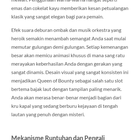
emas dan cokelat kayu memberikan kesan petualangan
klasik yang sangat elegan bagi para pemain.
Efek suara deburan ombak dan musik orkestra yang
heroik semakin menambah semangat Anda saat mulai
memutar gulungan demi gulungan. Setiap kemenangan
besar akan memicu animasi khusus di mana sang ratu
merayakan keberhasilan Anda dengan gerakan yang
sangat dinamis. Desain visual yang sangat konsisten ini
menjadikan Queen of Bounty sebagai salah satu slot
bertema bajak laut dengan tampilan paling menarik.
Anda akan merasa benar-benar menjadi bagian dari
kru kapal yang sedang berburu kejayaan di tengah
lautan yang penuh dengan misteri.
Mekanisme Runtuhan dan Pengali