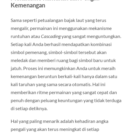
Kemenangan
Sama seperti petualangan bajak laut yang terus
mengalir, permainan ini menggunakan mekanisme
runtuhan atau
Cascading
yang sangat menguntungkan.
Setiap kali Anda berhasil mendapatkan kombinasi
simbol pemenang, simbol-simbol tersebut akan
meledak dan memberi ruang bagi simbol baru untuk
jatuh. Proses ini memungkinkan Anda untuk meraih
kemenangan beruntun berkali-kali hanya dalam satu
kali taruhan yang sama secara otomatis. Hal ini
memberikan ritme permainan yang sangat cepat dan
penuh dengan peluang keuntungan yang tidak terduga
di setiap detiknya.
Hal yang paling menarik adalah kehadiran angka
pengali yang akan terus meningkat di setiap