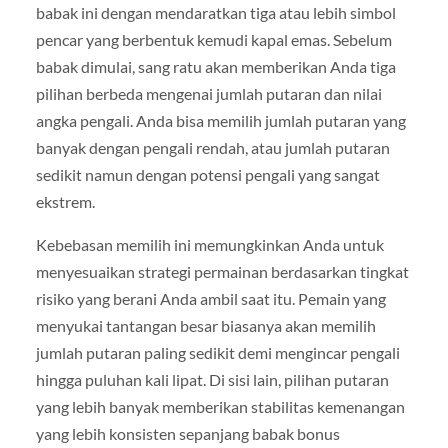
babak ini dengan mendaratkan tiga atau lebih simbol
pencar yang berbentuk kemudi kapal emas. Sebelum
babak dimulai, sang ratu akan memberikan Anda tiga
pilihan berbeda mengenai jumlah putaran dan nilai
angka pengali. Anda bisa memilih jumlah putaran yang
banyak dengan pengali rendah, atau jumlah putaran
sedikit namun dengan potensi pengali yang sangat
ekstrem.
Kebebasan memilih ini memungkinkan Anda untuk
menyesuaikan strategi permainan berdasarkan tingkat
risiko yang berani Anda ambil saat itu. Pemain yang
menyukai tantangan besar biasanya akan memilih
jumlah putaran paling sedikit demi mengincar pengali
hingga puluhan kali lipat. Di sisi lain, pilihan putaran
yang lebih banyak memberikan stabilitas kemenangan
yang lebih konsisten sepanjang babak bonus