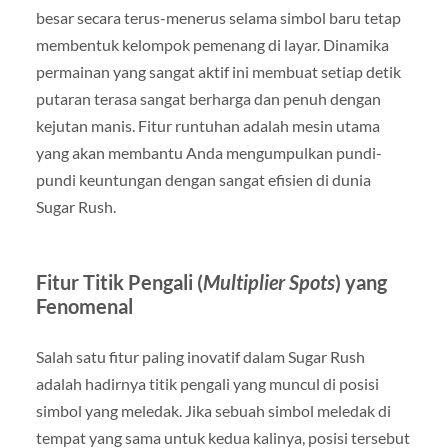
besar secara terus-menerus selama simbol baru tetap
membentuk kelompok pemenang di layar. Dinamika
permainan yang sangat aktif ini membuat setiap detik
putaran terasa sangat berharga dan penuh dengan
kejutan manis. Fitur runtuhan adalah mesin utama
yang akan membantu Anda mengumpulkan pundi-
pundi keuntungan dengan sangat efisien di dunia
Sugar Rush.
Fitur Titik Pengali (
Multiplier Spots
) yang
Fenomenal
Salah satu fitur paling inovatif dalam Sugar Rush
adalah hadirnya titik pengali yang muncul di posisi
simbol yang meledak. Jika sebuah simbol meledak di
tempat yang sama untuk kedua kalinya, posisi tersebut