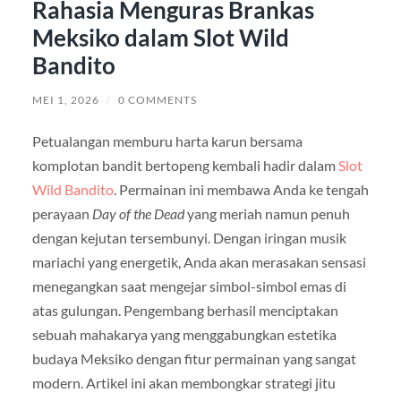
Rahasia Menguras Brankas
Meksiko dalam Slot Wild
Bandito
MEI 1, 2026
/
0 COMMENTS
Petualangan memburu harta karun bersama
komplotan bandit bertopeng kembali hadir dalam
Slot
Wild Bandito
. Permainan ini membawa Anda ke tengah
perayaan
Day of the Dead
yang meriah namun penuh
dengan kejutan tersembunyi. Dengan iringan musik
mariachi yang energetik, Anda akan merasakan sensasi
menegangkan saat mengejar simbol-simbol emas di
atas gulungan. Pengembang berhasil menciptakan
sebuah mahakarya yang menggabungkan estetika
budaya Meksiko dengan fitur permainan yang sangat
modern. Artikel ini akan membongkar strategi jitu