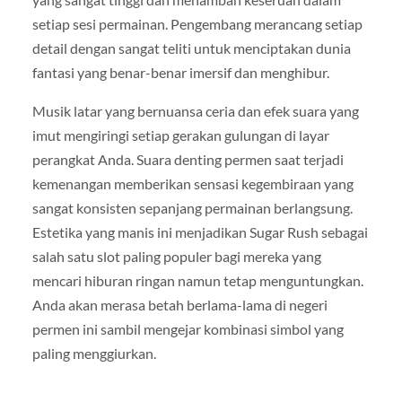
setiap sesi permainan. Pengembang merancang setiap
detail dengan sangat teliti untuk menciptakan dunia
fantasi yang benar-benar imersif dan menghibur.
Musik latar yang bernuansa ceria dan efek suara yang
imut mengiringi setiap gerakan gulungan di layar
perangkat Anda. Suara denting permen saat terjadi
kemenangan memberikan sensasi kegembiraan yang
sangat konsisten sepanjang permainan berlangsung.
Estetika yang manis ini menjadikan Sugar Rush sebagai
salah satu slot paling populer bagi mereka yang
mencari hiburan ringan namun tetap menguntungkan.
Anda akan merasa betah berlama-lama di negeri
permen ini sambil mengejar kombinasi simbol yang
paling menggiurkan.