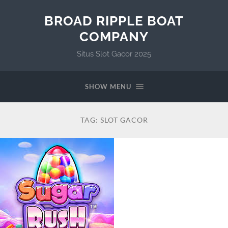
BROAD RIPPLE BOAT
COMPANY
Situs Slot Gacor 2025
SHOW MENU
TAG:
SLOT GACOR