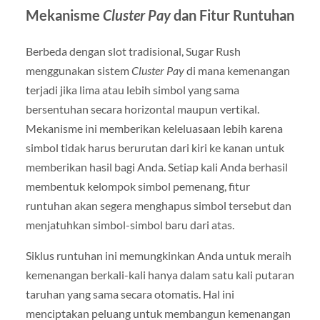
Mekanisme
Cluster Pay
dan Fitur Runtuhan
Berbeda dengan slot tradisional, Sugar Rush
menggunakan sistem
Cluster Pay
di mana kemenangan
terjadi jika lima atau lebih simbol yang sama
bersentuhan secara horizontal maupun vertikal.
Mekanisme ini memberikan keleluasaan lebih karena
simbol tidak harus berurutan dari kiri ke kanan untuk
memberikan hasil bagi Anda. Setiap kali Anda berhasil
membentuk kelompok simbol pemenang, fitur
runtuhan akan segera menghapus simbol tersebut dan
menjatuhkan simbol-simbol baru dari atas.
Siklus runtuhan ini memungkinkan Anda untuk meraih
kemenangan berkali-kali hanya dalam satu kali putaran
taruhan yang sama secara otomatis. Hal ini
menciptakan peluang untuk membangun kemenangan