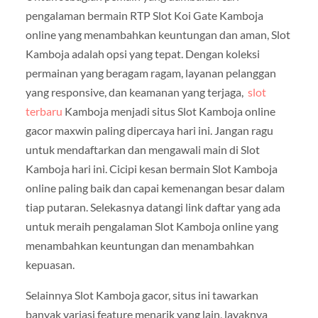
pengalaman bermain RTP Slot Koi Gate Kamboja
online yang menambahkan keuntungan dan aman, Slot
Kamboja adalah opsi yang tepat. Dengan koleksi
permainan yang beragam ragam, layanan pelanggan
yang responsive, dan keamanan yang terjaga,
slot
terbaru
Kamboja menjadi situs Slot Kamboja online
gacor maxwin paling dipercaya hari ini. Jangan ragu
untuk mendaftarkan dan mengawali main di Slot
Kamboja hari ini. Cicipi kesan bermain Slot Kamboja
online paling baik dan capai kemenangan besar dalam
tiap putaran. Selekasnya datangi link daftar yang ada
untuk meraih pengalaman Slot Kamboja online yang
menambahkan keuntungan dan menambahkan
kepuasan.
Selainnya Slot Kamboja gacor, situs ini tawarkan
banyak variasi feature menarik yang lain, layaknya