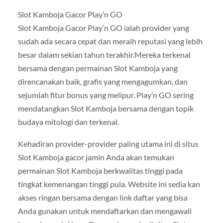
Slot Kamboja Gacor Play’n GO
Slot Kamboja Gacor Play’n GO ialah provider yang
sudah ada secara cepat dan meraih reputasi yang lebih
besar dalam sekian tahun terakhir.Mereka terkenal
bersama dengan permainan Slot Kamboja yang
direncanakan baik, grafis yang mengagumkan, dan
sejumlah fitur bonus yang melipur. Play’n GO sering
mendatangkan Slot Kamboja bersama dengan topik
budaya mitologi dan terkenal.
Kehadiran provider-provider paling utama ini di situs
Slot Kamboja gacor jamin Anda akan temukan
permainan Slot Kamboja berkwalitas tinggi pada
tingkat kemenangan tinggi pula. Website ini sedia kan
akses ringan bersama dengan link daftar yang bisa
Anda gunakan untuk mendaftarkan dan mengawali