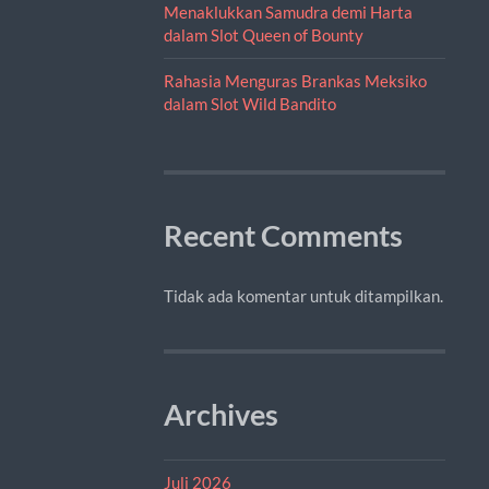
Menaklukkan Samudra demi Harta
dalam Slot Queen of Bounty
Rahasia Menguras Brankas Meksiko
dalam Slot Wild Bandito
Recent Comments
Tidak ada komentar untuk ditampilkan.
Archives
Juli 2026