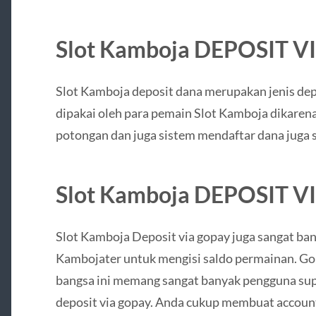
Slot Kamboja DEPOSIT 
Slot Kamboja deposit dana merupakan jenis depo
dipakai oleh para pemain Slot Kamboja dikaren
potongan dan juga sistem mendaftar dana juga
Slot Kamboja DEPOSIT 
Slot Kamboja Deposit via gopay juga sangat ban
Kambojater untuk mengisi saldo permainan. Go
bangsa ini memang sangat banyak pengguna sup
deposit via gopay. Anda cukup membuat account 