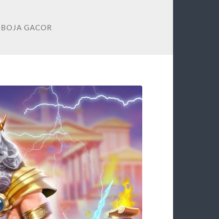
MBOJA GACOR