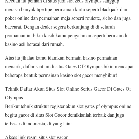
Kecuali itu pemain di situs judi slot zeus olympus sanggup
merasai banyak tipe tipe permainan kartu seperti blackjack dan
poker online dan permainan meja seperti roulette, sicbo dan juga
baccarat. Dengan dealer segera berkunjung di di seluruh
permainan ini bikin kasih kamu pengalaman seperti bermain di
kasino asli berasal dari rumah.
Atas itu jikalau kamu idamkan bermain kasino permainan
menarik, daftar saat ini di situs Gates Of Olympus bikin mencapai
beberapa bentuk permainan kasino slot gacor menghibur!
Teknik Daftar Akun Situs Slot Online Serius Gacor Di Gates Of
Olympus
Berikut tehnik struktur register akun slot gates pf olympus online
begitu gacor di situs Slot Gacor demikianlah terbaik dan juga
terbesar di indonesia, di yang lain:
Akses link resmi situs slot gacor