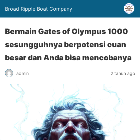
Broad Ripple Boat Company
Bermain Gates of Olympus 1000
sesungguhnya berpotensi cuan
besar dan Anda bisa mencobanya
admin
2 tahun ago