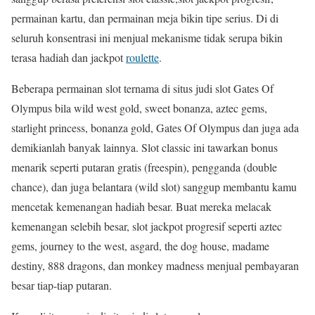
permainan kartu, dan permainan meja bikin tipe serius. Di di
seluruh konsentrasi ini menjual mekanisme tidak serupa bikin
terasa hadiah dan jackpot
roulette
.
Beberapa permainan slot ternama di situs judi slot Gates Of
Olympus bila wild west gold, sweet bonanza, aztec gems,
starlight princess, bonanza gold, Gates Of Olympus dan juga ada
demikianlah banyak lainnya. Slot classic ini tawarkan bonus
menarik seperti putaran gratis (freespin), pengganda (double
chance), dan juga belantara (wild slot) sanggup membantu kamu
mencetak kemenangan hadiah besar. Buat mereka melacak
kemenangan selebih besar, slot jackpot progresif seperti aztec
gems, journey to the west, asgard, the dog house, madame
destiny, 888 dragons, dan monkey madness menjual pembayaran
besar tiap-tiap putaran.